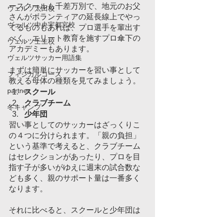
ースクールも千差万別で、地元のお父
ヴェルツ太田校
さんがボランティアの延長線上でやっ
ヴェルツ中央宇都宮校
てるものもあれば、プロ選手を輩出す
べく、エリート教育を施すプロ傘下の
ヴェルツ壬生校
アカデミーもあります。
ヴェルツサッカー用語集
まずは簡単にサッカーを習い事として
フィジカルコース
教える母体の種類を見てみましょう。
partner
スクール
クラブチーム
冬キャンプ
少年団
習い事としてのサッカーはざっくりこ
の４つに分けられます。「親の負担」
という基準で考えると、クラブチーム
はセレクションがあったり、プロを目
指す子が多いがゆえに週末の試合数な
ども多く、親のサポート量は一番多く
なります。
それに比べると、スクールと少年団は