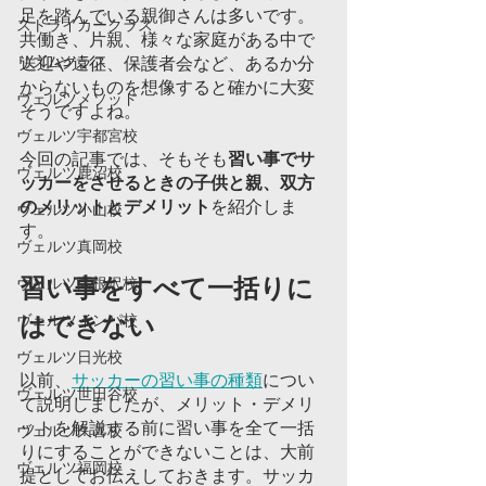
足を踏んでいる親御さんは多いです。
ストライカークラス
共働き、片親、様々な家庭がある中で
リズムクラス
送迎や遠征、保護者会など、あるか分
からないものを想像すると確かに大変
ヴェルツメソッド
そうですよね。
ヴェルツ宇都宮校
今回の記事では、そもそも
習い事でサ
ヴェルツ鹿沼校
ッカーをさせるときの子供と親、双方
のメリットとデメリット
を紹介しま
ヴェルツ小山校
す。
ヴェルツ真岡校
習い事をすべて一括りに
ヴェルツ高根沢校
ヴェルツインパ校
はできない	
ヴェルツ日光校
以前、
サッカーの習い事の種類
につい
ヴェルツ世田谷校
て説明しましたが、メリット・デメリ
ットを解説する前に習い事を全て一括
ヴェルツ久喜校
りにすることができないことは、大前
ヴェルツ福岡校
提としてお伝えしておきます。サッカ