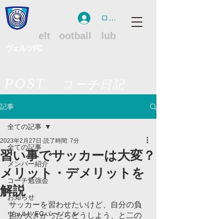
ログイン
WFC
W
elt
F
ootball
C
lub
ヴェルツFC
POST
コーチ日記
記事
全ての記事
2023年2月27日
読了時間: 7分
全ての記事
習い事でサッカーは大変？
メンバー紹介
メリット・デメリットを
コーチ勉強会
解説
お知らせ
サッカーを習わせたいけど、自分の負
ヴェルツFCパーソナル
担が大きかったらどうしよう、と二の