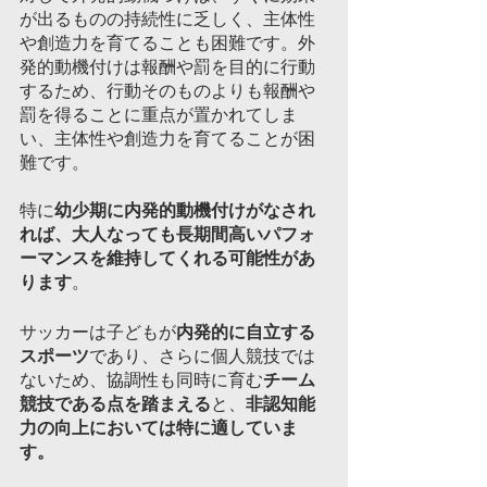
が出るものの持続性に乏しく、主体性
や創造力を育てることも困難です。外
発的動機付けは報酬や罰を目的に行動
するため、行動そのものよりも報酬や
罰を得ることに重点が置かれてしま
い、主体性や創造力を育てることが困
難です。
特に
幼少期に内発的動機付けがなされ
れば、大人なっても長期間高いパフォ
ーマンスを維持してくれる可能性があ
ります
。
サッカーは子どもが
内発的に自立する
スポーツ
であり、さらに個人競技では
ないため、協調性も同時に育む
チーム
競技である点を踏まえる
と、
非認知能
力の向上においては特に適していま
す。