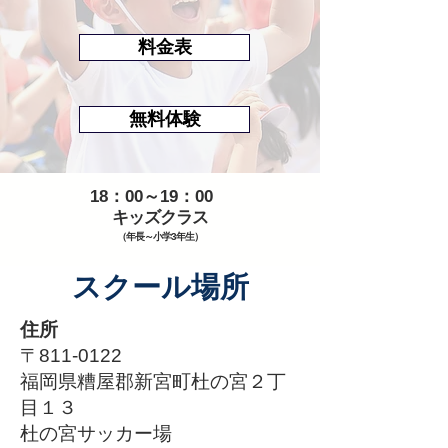
料金表
無料体験
​18：00～19：00
キッズクラス
（年長～小学3年生）
​スクール場所
住所
〒811-0122
福岡県糟屋郡新宮町杜の宮２丁
目１３
杜の宮サッカー場