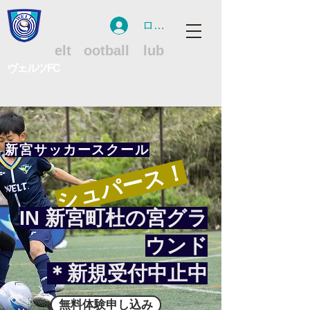
ログイン
WFC
W
elt
F
ootball
C
lub
ヴェルツFC
新宮サッカースクール
​シュパース！
IN 新宮町杜の宮グラ
ウンド
​＊新規受付中止中
無料体験申し込み