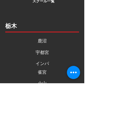
スクール一覧
栃木
鹿沼
宇都宮
インパ
雀宮
小山
真岡
栃木
佐野