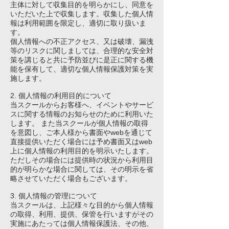
主体に対して収集目的を明らかにし、同意を
いただいた上で収集します。収集した個人情
報は利用範囲を限定し、適切に取り扱いま
す。
個人情報への不正アクセス、又は破壊、漏洩
等のリスクに関しましては、合理的な安全対
策を講じると共に予防並びに是正に関する機
能を保有して、適切な個人情報保護対策を実
施します。
2. 個人情報の利用目的について
当スクールからお客様へ、イベントやサービ
スに関する情報のお知らせのために利用いた
します。 また当スクールが個人情報の取得
を意図し、ご本人様から書面やwebを通じて
直接提供いただく場合には予め書面又はweb
上に個人情報の利用目的を明示いたします。
ただしその場合には提供時の状況から利用目
的が明らかな場合に関しては、その明示を省
略させていただく場合もございます。
3. 個人情報の管理について
当スクールは、上記様々な目的から個人情報
の取得、利用、提供、保管を行いますがその
実施にあたっては個人情報保護法、その他、