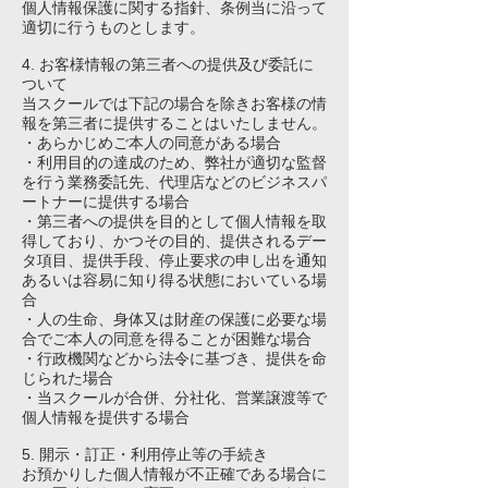
個人情報保護に関する指針、条例当に沿って
適切に行うものとします。
4. お客様情報の第三者への提供及び委託に
ついて
当スクールでは下記の場合を除きお客様の情
報を第三者に提供することはいたしません。
・あらかじめご本人の同意がある場合
・利用目的の達成のため、弊社が適切な監督
を行う業務委託先、代理店などのビジネスパ
ートナーに提供する場合
・第三者への提供を目的として個人情報を取
得しており、かつその目的、提供されるデー
タ項目、提供手段、停止要求の申し出を通知
あるいは容易に知り得る状態においている場
合
・人の生命、身体又は財産の保護に必要な場
合でご本人の同意を得ることが困難な場合
・行政機関などから法令に基づき、提供を命
じられた場合
・当スクールが合併、分社化、営業譲渡等で
個人情報を提供する場合
5. 開示・訂正・利用停止等の手続き
お預かりした個人情報が不正確である場合に