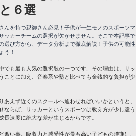
と６選
高根沢校
ヴェルツインパ校
ヴェルツ日光校
ヴェ
さんを持つ親御さん必見！子供が一生モノのスポーツマ
福岡校
ヴェルツ太田校
ヴェルツ中央宇都宮校
ヴ
サッカーチームの選択が欠かせません。そこで本記事で
の選び方から、データ分析まで徹底解説！子供の可能性
ょう！
フィジカルコース
partner
冬キャンプ
中でも最も人気の選択肢の一つです。その理由は、サッ
うことに加え、音楽系や塾と比べても金銭的な負担が少
りあえず近くのスクールへ通わせればいいかというと、
ぜならば、サッカーというスポーツは教え方が少し違う
成長速度に絶大な差が生じるからです。
ど習い事。吸収力と感受性が最も高い子どもの時期に、