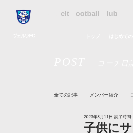
WFC
W
elt
F
ootball
C
lub
ヴェルツFC
トップ
はじめての
POST
コーチ日
全ての記事
メンバー紹介
2023年3月11日
読了時間:
リズムクラス
ヴェルツメ
子供にサ