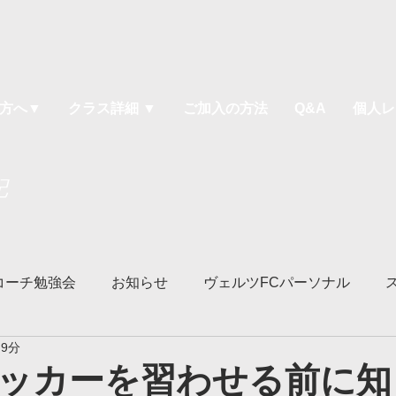
方へ▼
クラス詳細 ▼
ご加入の方法
Q&A
個人レ
記
コーチ勉強会
お知らせ
ヴェルツFCパーソナル
 9分
ソッド
ヴェルツ宇都宮校
ヴェルツ鹿沼校
ヴェル
ッカーを習わせる前に知