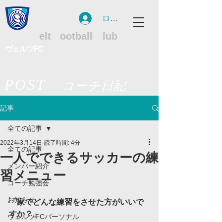
ログイン
WFC
W
elt
F
ootball
C
lub
ヴェルツFC
POST
コーチ日記
記事
全ての記事
2022年3月14日
読了時間: 4分
全ての記事
一人でできるサッカーの練
メンバー紹介
習メニュー
コーチ勉強会
お知らせ
「家でどんな練習をさせた方がいいで
すか？」
ヴェルツFCパーソナル