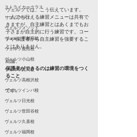
ストライカークラス
ヴェルツでは、こう伝えています。
一人でも行える練習メニューは共有で
リズムクラス
きますが、自主練習とはあくまでもお
ヴェルツメソッド
子さまが自主的に行う練習です。コー
ヴェルツ宇都宮校
チや保護者から自主練習を強要するこ
とはありません。
ヴェルツ鹿沼校
ヴェルツ小山校
結論、
保護者ができるのは練習の環境をつく
ヴェルツ真岡校
ること
ヴェルツ高根沢校
ヴェルツインパ校
です。
ヴェルツ日光校
ヴェルツ世田谷校
ヴェルツ久喜校
ヴェルツ福岡校