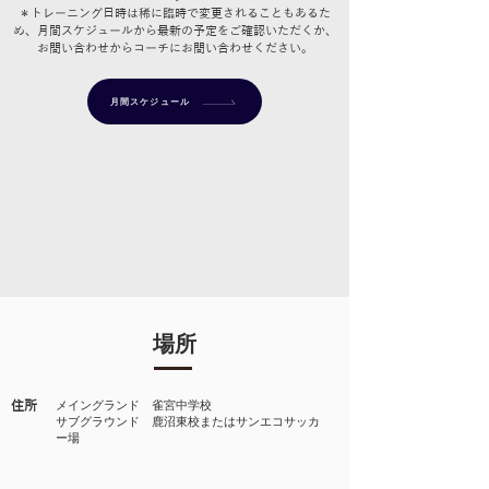
＊トレーニング日時は稀に臨時で変更されることもあるた
め、月間スケジュールから最新の予定をご確認いただくか、
お問い合わせからコーチにお問い合わせください。
月間スケジュール
場所
住所
メイングランド 雀宮中学校
​サブグラウンド 鹿沼東校またはサンエコサッカ
ー場