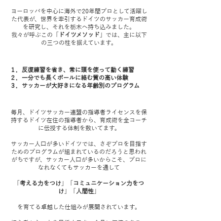
ヨーロッパを中心に海外で20年間プロとして活躍し
た代表が、世界を牽引するドイツのサッカー育成術
を研究し、それを栃木へ持ち込みました。
我々が呼ぶこの「
ドイツメソッド
」では、主に以下
の三つの柱を据えています。
１．反復練習を省き、常に頭を使って動く練習
２．一分でも長くボールに絡む質の高い体験
３．サッカーが大好きになる年齢別のプログラム
毎月、ドイツサッカー連盟の指導者ライセンスを保
持するドイツ在住の指導者から、育成術を全コーチ
に伝授する体制を敷いてます。
サッカー人口が多いドイツでは、さぞプロを目指す
ためのプログラムが組まれているのだろうと思われ
がちですが、サッカー人口が多いからこそ、プロに
なれなくてもサッカーを通して
「
考える力をつけ
」「
コミュニケーション力をつ
け
」「
人間性
」
を育てる卓越した仕組みが展開されています。