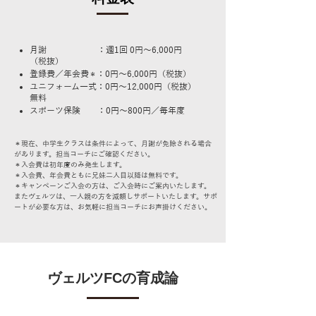
月謝 ：
週1回 0円～6,000円
（税抜）
登録費／年会費
：0円～6,000円（税抜）
＊
ユニフォーム一式：0円～12,000円（税抜）
無料
スポーツ保険 ：0円～800円／毎年度
＊現在、中学生クラスは条件によって、月謝が免除される場合
があります。担当コーチにご確認ください。
＊入会費は初年度のみ発生します
。
＊入会費、年会費ともに兄妹二人目以降は無料です。
＊
キ
ャンペーンご入会の方は、ご入会時にご案内いたします。
またヴェルツは、一人親の方を減額しサポートいたします。サポ
ートが必要な方は、お気軽に担当コーチにお声掛けください。
ヴェルツFCの育成論