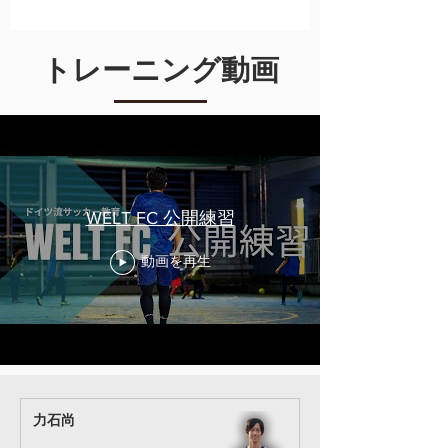
​トレーニング動画
WELT FC 公開練習
動画を再生
力石尚