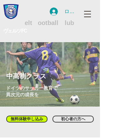
ログイン
WFC
W
elt
F
ootball
C
lub
ヴェルツFC
中高制クラス
ドイツのサッカー教育で
異次元の成長を
無料体験申し込み
初心者の方へ