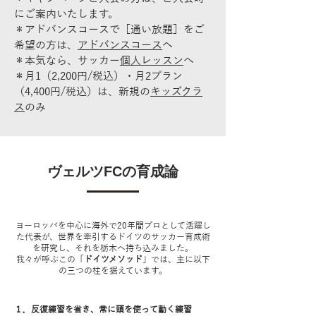
にご案内いたします。
＊アドバンスコースで［通い放題］をご
希望の方は、
アドバンスコース
へ
＊本気なら、サッカー
個人レッスン
へ
＊月1（2,200円/税込）・月2プラン
（4,400円/税込）は、新規の
キッズクラ
ス
のみ
ヴェルツFCの育成論
ヨーロッパを中心に海外で20年間プロとして活躍し
た代表が、世界を牽引するドイツのサッカー育成術
を研究し、それを栃木へ持ち込みました。
我々が呼ぶこの「
ドイツメソッド
」では、主に以下
の三つの柱を据えています。
１．反復練習を省き、常に頭を使って動く練習