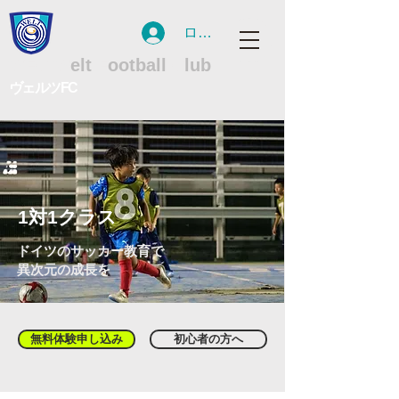
ログイン
WFC
W
elt
F
ootball
C
lub
ヴェルツFC
1対1クラス
ドイツのサッカー教育で
異次元の成長を
無料体験申し込み
初心者の方へ