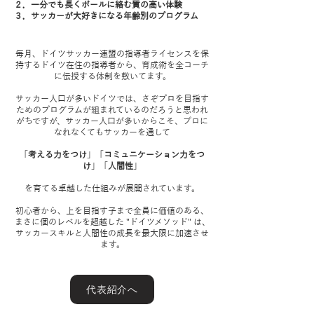
２．一分でも長くボールに絡む質の高い体験
３．サッカーが大好きになる年齢別のプログラム
毎月、ドイツサッカー連盟の指導者ライセンスを保
持するドイツ在住の指導者から、育成術を全コーチ
に伝授する体制を敷いてます。
サッカー人口が多いドイツでは、さぞプロを目指す
ためのプログラムが組まれているのだろうと思われ
がちですが、サッカー人口が多いからこそ、プロに
なれなくてもサッカーを通して
「
考える力をつけ
」「
コミュニケーション力をつ
け
」「
人間性
」
を育てる卓越した仕組みが展開されています。
初心者から、上を目指す子まで全員に価値のある、
まさに個のレベルを超越した "ドイツメソッド" は、
サッカースキルと人間性の成長を最大限に加速させ
ます。
代表紹介へ