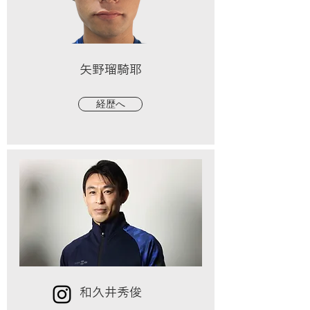
矢野瑠騎耶
経歴へ
​和久井秀俊