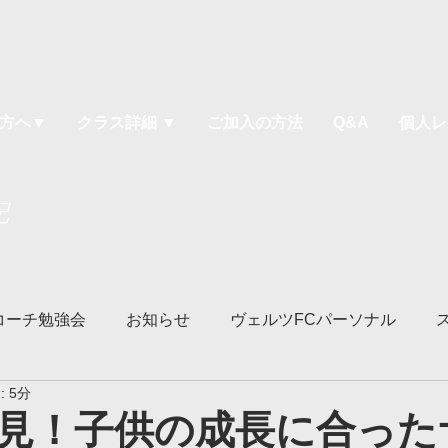
方へ▼
クラス詳細 ▼
ご加入の方法
Q&A
個人レ
記
コーチ勉強会
お知らせ
ヴェルツFCパーソナル
 5分
ソッド
ヴェルツ宇都宮校
ヴェルツ鹿沼校
ヴェル
見！子供の成長に合った