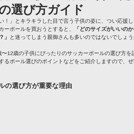
の選び方ガイド
高根沢校
ヴェルツインパ校
ヴェルツ日光校
ヴェ
い！」とキラキラした目で言う子供の姿に、つい応援し
カーボールを買おうとすると、
「どのサイズがいいのか
福岡校
ヴェルツ太田校
ヴェルツ中央宇都宮校
ヴ
？」
と迷ってしまう親御さんも多いのではないでしょう
歳〜12歳の子供にぴったりのサッカーボールの選び方を
フィジカルコース
partner
冬キャンプ
するボール選びのポイントなどをご紹介しますので、ぜ
ールの選び方が重要な理由