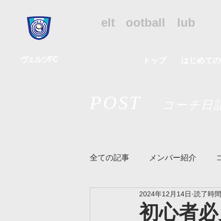
WFC
W
elt
F
ootball
C
lub
ヴェルツFC
トップ
はじめての
POST
コーチ日
全ての記事
メンバー紹介
2024年12月14日
読了時間:
リズムクラス
ヴェルツメ
初心者必