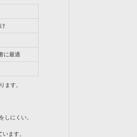
け
者に最適
ります。
ガをしにくい。
ています。