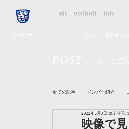
WFC
W
elt
F
ootball
C
lub
ヴェルツFC
トップ
はじめての
POST
コーチ日
全ての記事
メンバー紹介
2022年5月3日
読了時間: 
リズムクラス
ヴェルツメ
映像で見