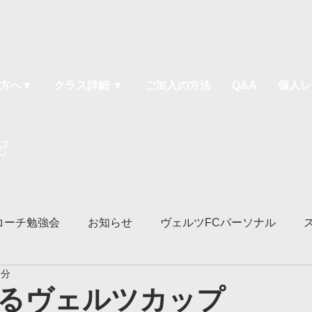
方へ▼
クラス詳細 ▼
ご加入の方法
Q&A
個人レ
記
コーチ勉強会
お知らせ
ヴェルツFCパーソナル
3分
ソッド
ヴェルツ宇都宮校
ヴェルツ鹿沼校
ヴェル
るヴェルツカップ