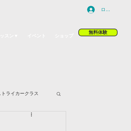
ログイン
無料体験
ッスン▼
イベント
ショップ
ストライカークラス
ツ小山校