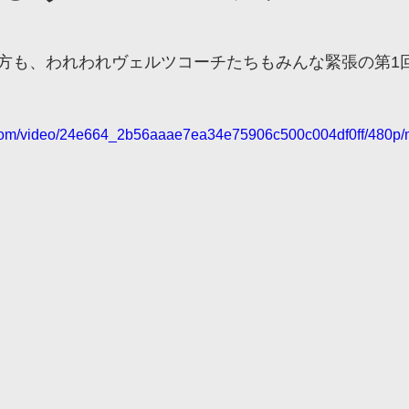
高根沢校
ヴェルツインパ校
ヴェルツ日光校
ヴェ
方も、われわれヴェルツコーチたちもみんな緊張の第1
福岡校
ヴェルツ太田校
ヴェルツ中央宇都宮校
ヴ
ic.com/video/24e664_2b56aaae7ea34e75906c500c004df0ff/480p/
フィジカルコース
partner
冬キャンプ