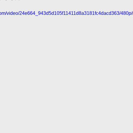
ic.com/video/24e664_943d5d105f11411d8a3181fc4dacd363/480p/