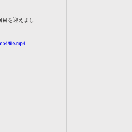
ルツ世田谷校
回目を迎えまし
ェルツ壬生校
mp4/file.mp4