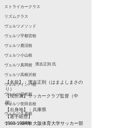
ストライカークラス
リズムクラス
ヴェルツメソッド
ヴェルツ宇都宮校
ヴェルツ鹿沼校
ヴェルツ小山校
濱吉正則 氏
ヴェルツ真岡校
ヴェルツ高根沢校
【名前】：濱吉正則（はまよしまさの
ヴェルツインパ校
り）
ヴェルツ日光校
【現所属】サッカークラブ監督（中
国）
ヴェルツ世田谷校
【出身地】：兵庫県
ヴェルツ久喜校
【選手経歴】
ヴェルツ福岡校
1990-1994年 大阪体育大学サッカー部