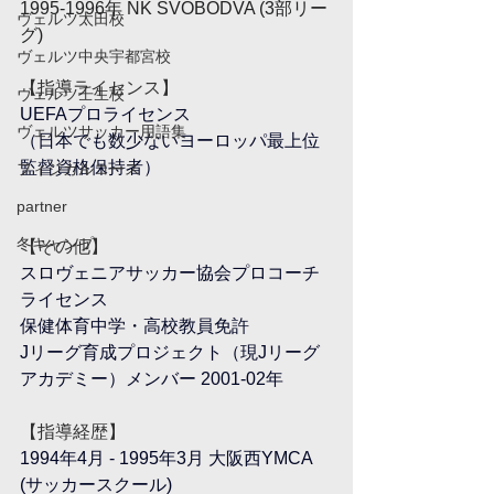
1995-1996年 NK SVOBODVA (3部リー
ヴェルツ太田校
グ)
ヴェルツ中央宇都宮校
【指導ライセンス】
ヴェルツ壬生校
UEFAプロライセンス
ヴェルツサッカー用語集
（日本でも数少ないヨーロッパ最上位
監督資格保持者）
フィジカルコース
partner
冬キャンプ
【その他】
スロヴェニアサッカー協会プロコーチ
ライセンス
保健体育中学・高校教員免許
Jリーグ育成プロジェクト（現Jリーグ
アカデミー）メンバー 2001-02年
【指導経歴】
1994年4月 - 1995年3月 大阪西YMCA 
(サッカースクール)