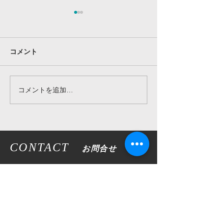
コメント
柴野徹也コーチ(鹿沼校)
コメントを追加…
上村正幸 リズ
コーチ
CONTACT
お問合せ
​サッカースクールといえば、ヴェルツ！
スクール一覧