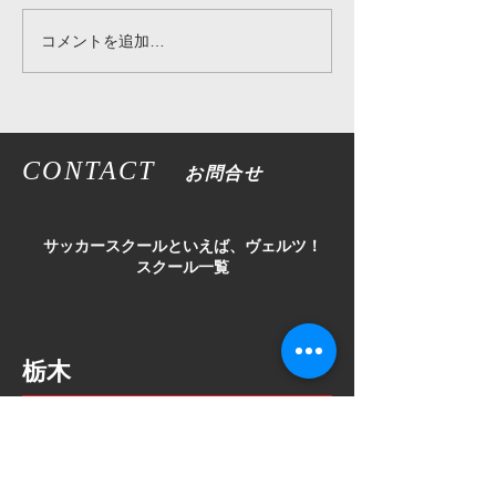
コメントを追加…
ボディシェイプ【サッカ
フリーマン【サ
ー用語解説】
語解説】
CONTACT
お問合せ
​サッカースクールといえば、ヴェルツ！
スクール一覧
栃木
鹿沼
宇都宮