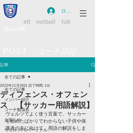
ログイン
WFC
W
elt
F
ootball
C
lub
ヴェルツFC
POST
コーチ日記
記事
全ての記事
2022年11月28日
読了時間: 1分
全ての記事
ディフェンス・オフェン
メンバー紹介
ス 【サッカー用語解説】
コーチ勉強会
ヴェルツでよく使う言葉で、サッカー
お知らせ
を始めたばかりでわからない子供や保
護者の方に向けて、用語の解説をしま
ヴェルツFCパーソナル