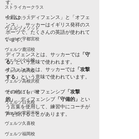
す。
ストライカークラス
今回は、「ディフェンス」と「オフェ
リズムクラス
ンス」。サッカーはイギリス発祥のス
ヴェルツメソッド
ポーツで、たくさんの英語が使われて
ヴェルツ宇都宮校
います。
ヴェルツ鹿沼校
ディフェンスとは、サッカーでは
「守
ヴェルツ小山校
る」
という意味で使われます。
オフェンスとは、サッカーでは
「攻撃
ヴェルツ真岡校
する」
という意味で使われています。
ヴェルツ高根沢校
ヴェルツインパ校
その他にも、オフェンシブ
「攻撃
的」
、ディフェンシブ
「守備的」
とい
ヴェルツ日光校
う言葉を使用して、練習中にコーチが
ヴェルツ世田谷校
声を掛けることがあります。
ヴェルツ久喜校
ヴェルツ福岡校