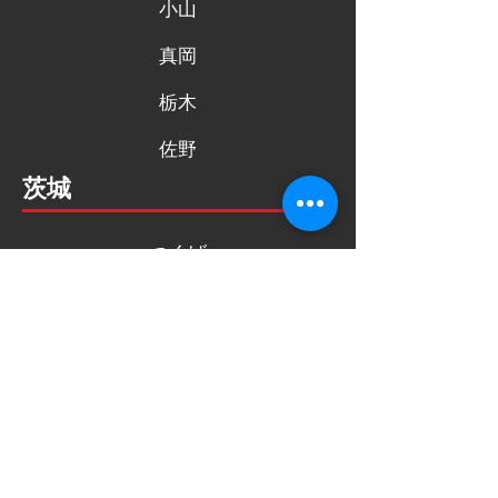
小山
真岡
栃木
佐野
茨城
つくば
埼玉
幸手/久喜
福岡