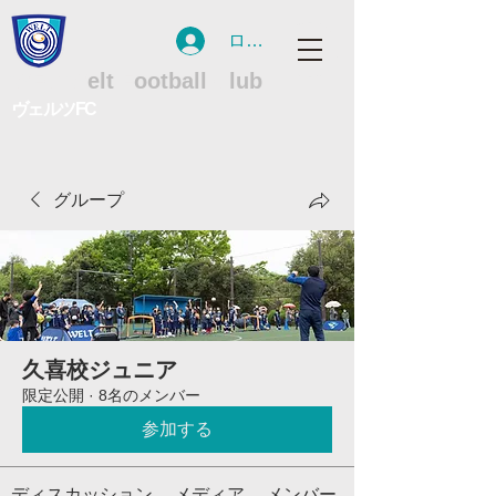
ログイン
WFC
W
elt
F
ootball
C
lub
ヴェルツFC
グループ
久喜校ジュニア
限定公開
·
8名のメンバー
参加する
ディスカッション
メディア
メンバー