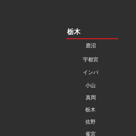
栃木
鹿沼
宇都宮
インパ
小山
真岡
栃木
佐野
雀宮