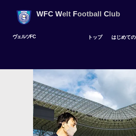
WFC
W
elt
F
ootball
C
lub
ヴェルツFC
トップ
はじめての