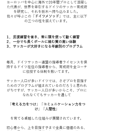
ヨーロッパを中心に海外で20年間プロとして活躍し
た代表が、世界を牽引するドイツのサッカー育成術
を研究し、それを栃木へ持ち込みました。
我々が呼ぶこの「
ドイツメソッド
」では、主に以下
の三つの柱を据えています。
１．反復練習を省き、常に頭を使って動く練習
２．一分でも長くボールに絡む質の高い体験
３．サッカーが大好きになる年齢別のプログラム
毎月、ドイツサッカー連盟の指導者ライセンスを保
持するドイツ在住の指導者から、育成術を全コーチ
に伝授する体制を敷いてます。
サッカー人口が多いドイツでは、さぞプロを目指す
ためのプログラムが組まれているのだろうと思われ
がちですが、サッカー人口が多いからこそ、プロに
なれなくてもサッカーを通して
「
考える力をつけ
」「
コミュニケーション力をつ
け
」「
人間性
」
を育てる卓越した仕組みが展開されています。
初心者から、上を目指す子まで全員に価値のある、