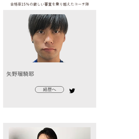
​合格率15％の厳しい審査を乗り越えた
コーチ陣
矢野瑠騎耶
経歴へ