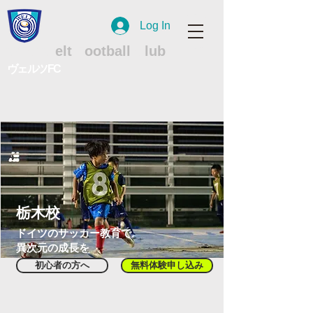
Log In
WFC
W
elt
F
ootball
C
lub
ヴェルツFC
栃木校
ドイツのサッカー教育で
異次元の成長を
初心者の方へ
無料体験申し込み