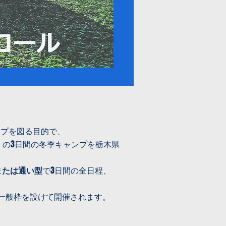
ップを図る目的で、
］の3日間の冬季キャンプを栃木県
または通い型
で3日間の全日程、
一般枠を設けて開催されます。