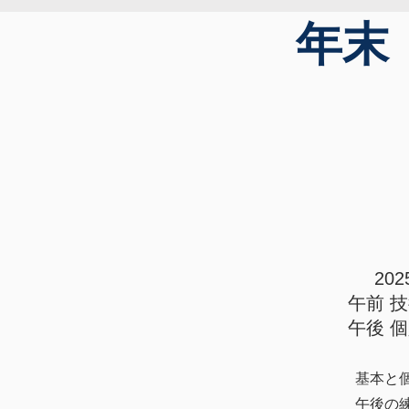
年末
20
​午前 
午後 
基本と
午後の