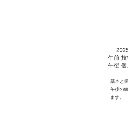
個人戦
す。
202
​午前 
午後 
基本と
午後の
ます。