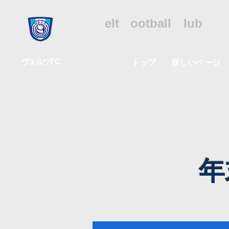
WFC
W
elt
F
ootball
C
lub
ヴェルツFC
トップ
新しいページ
年