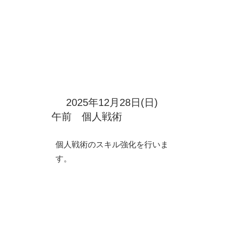
技術と個人戦術の両方でスキル
強化を行います。
2025年12月28日(日)
参加する
​午前 個人戦術
​ジュニアユースU-1
個人戦術のスキル強化を行いま
す。
​通い型