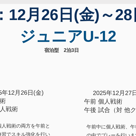
：
12月26日(金)～28
​ジュニアU-12
宿泊型 2泊3日
25年12月26日(金)
2025年12月27
技術
​午前 個人戦術
個人戦術
午後 試合​（対 他
個人戦術の両方を午前と
午前中に個人戦術、午
練習でスキル強化を行い
の中でプレーを行いま