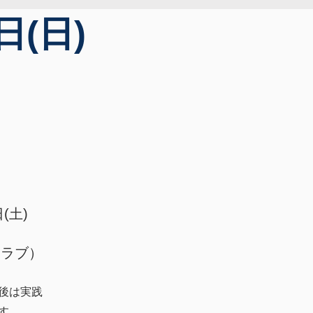
日(日)
日(土)
クラブ）
後は実践
す。