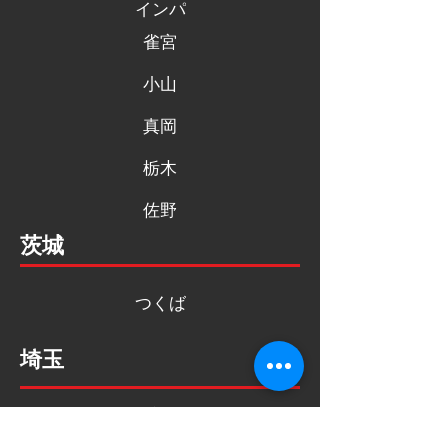
インパ
雀宮
小山
真岡
栃木
佐野
茨城
つくば
埼玉
幸手/久喜