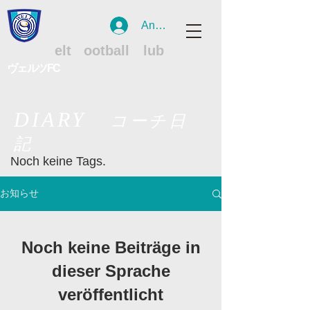
Anmelden
WFC
W
elt
F
ootball
C
lub
ヴェルツFC
​DIARY
コーチ日
記
Noch keine Tags.
お知らせ
Noch keine Beiträge in
dieser Sprache
veröffentlicht