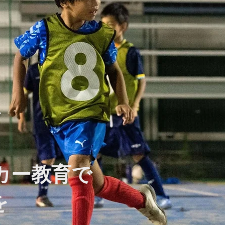
ス
カー教育で
を