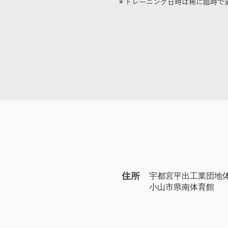
＊トレーニング日時は稀に臨時で
住所
宇都宮平出工業団地
​小山市県南体育館