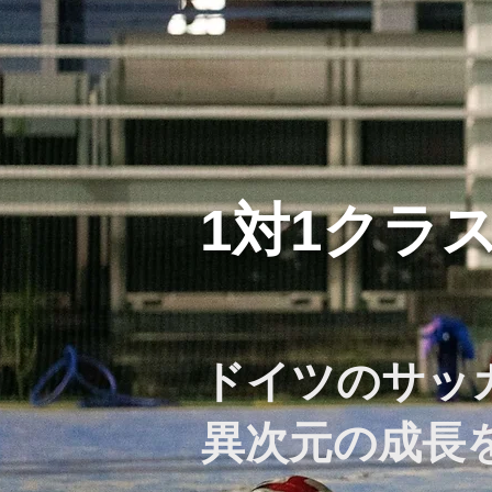
1対1クラ
ドイツのサッ
異次元の成長