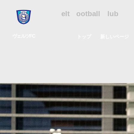
WFC
W
elt
F
ootball
C
lub
ヴェルツFC
トップ
新しいページ