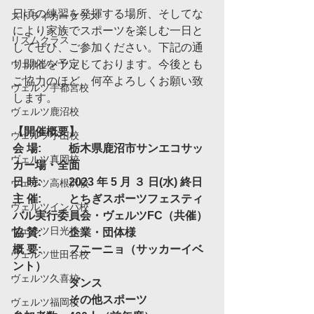
日頃の練習を発揮する場所、そしてな
ストライカークラス
により家族でスポーツを楽しむ一日と
リズムクラス
してぜひ、ご参加ください。下記の通
ヴェルツメソッド
り開催を予定しております。今後とも
ご協力のほど、何卒よろしくお願い致
ヴェルツ宇都宮校
します。
ヴェルツ鹿沼校
【開催概要】
ヴェルツ小山校
会 場:	栃木県鹿沼市サンエコサッ
ヴェルツ真岡校
カー場・全面
日 時:	2023 年 5 月 ３ 日(水) 終日
ヴェルツ高根沢校
主 催:	とちぎスポーツフェスティ
ヴェルツインパ校
バル実行委員会・ヴェルツFC（共催）
ヴェルツ日光校
協 賛:	企業・団体様
概 要:	フニーニョ（サッカーイベ
ヴェルツ世田谷校
ント）
ヴェルツ久喜校
		ダンス
		その他スポーツ
ヴェルツ福岡校