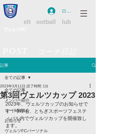
ログイン
WFC
W
elt
F
ootball
C
lub
ヴェルツFC
POST
コーチ日記
記事
全ての記事
2023年3月11日
読了時間: 1分
全ての記事
第3回ヴェルツカップ 2023
メンバー紹介
2023年、ヴェルツカップのお知らせで
コーチ勉強会
す！今年も、とちぎスポーツフェステ
ィバル内でヴェルツカップを開催致し
お知らせ
ます。
ヴェルツFCパーソナル