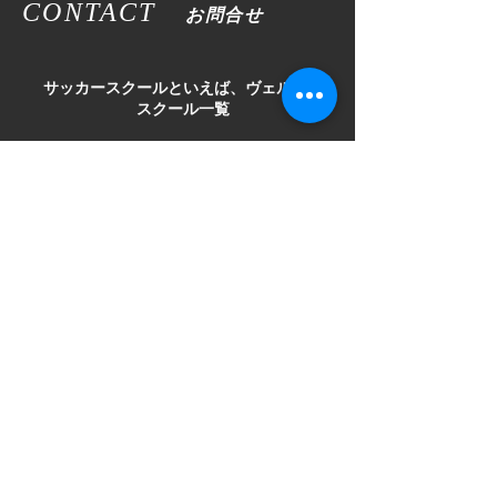
CONTACT
お問合せ
​サッカースクールといえば、ヴェルツ！
スクール一覧
栃木
鹿沼
宇都宮
インパ
雀宮
小山