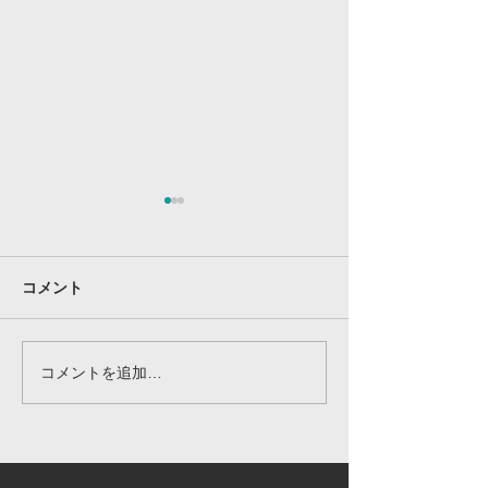
コメント
コメントを追加…
第2回ヴェルツカップのお
映像で見るヴェ
知らせ
プ