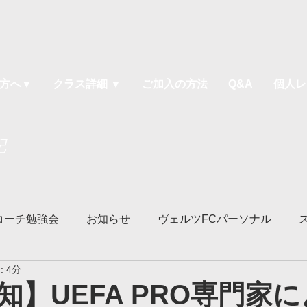
方へ▼
クラス詳細 ▼
ご加入の方法
Q&A
個人レ
記
コーチ勉強会
お知らせ
ヴェルツFCパーソナル
 4分
ソッド
ヴェルツ宇都宮校
ヴェルツ鹿沼校
ヴェル
知】UEFA PRO専門家