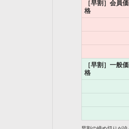
［早割］会員価
格
［早割］一般価
格
早割の締め切りが迫