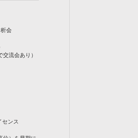
分析会
）
ンで交流会あり）
ライセンス