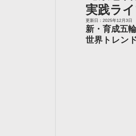
実践ライ
ヴェルツ真岡校
ヴェルツ
更新日：
2025年12月3日
新・育成五輪
ヴェルツ久喜校
ヴェルツ
世界トレン
ヴェルツサッカー用語集