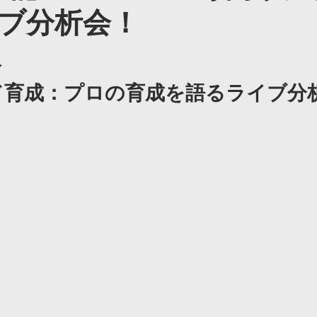
ブ分析会！
高根沢校
ヴェルツインパ校
ヴェルツ日光校
ヴェ
 
福岡校
ヴェルツ太田校
ヴェルツ中央宇都宮校
ヴ
ド育成：プロの育成を語るライブ分
フィジカルコース
partner
冬キャンプ