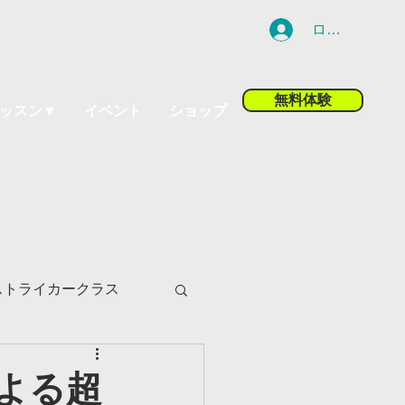
ログイン
無料体験
ッスン▼
イベント
ショップ
ストライカークラス
ツ小山校
による超