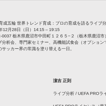
ト名:	 新・育成五輪 世界トレンド育成：プロの育成を語るライブ
	2025年12月28日（日）14:15 – 19:15
 		〒322-0037 栃木県鹿沼市中田町１２６５−２（栃木県鹿沼市
 		ライブ分析会、専門家セミナー、高機能試食会（オプショ
	日本のサッカー界の常識を塗り替える一日。
濵吉 正則
ライブ分析 / UEFA PRO