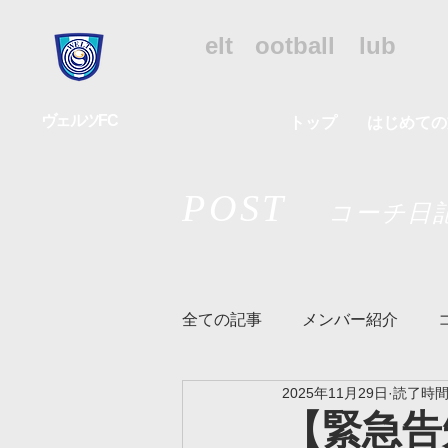
WFC
W
elt
F
ootball
C
lub
ヴェルツFC
トップ
はじめての
POST
コーチ日
全ての記事
メンバー紹介
2025年11月29日
読了時間:
リズムクラス
ヴェルツメ
【緊急告