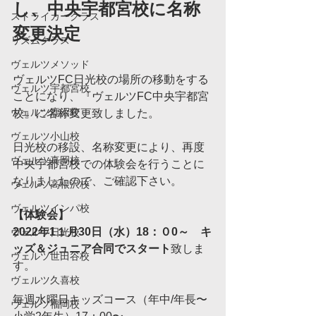
し、中央宇都宮校に名称
ストライカークラス
変更決定
リズムクラス
ヴェルツメソッド
ヴェルツFC日光校の場所の移動をする
ヴェルツ宇都宮校
ことになり、『ヴェルツFC中央宇都宮
ヴェルツ鹿沼校
校』に名称変更致しました。
ヴェルツ小山校
日光校の移設、名称変更により、再度
ヴェルツ真岡校
中央宇都宮校での体験会を行うことに
なりましたので、ご確認下さい。
ヴェルツ高根沢校
ヴェルツインパ校
【体験会】
2022年1１月30日（水）18：０0～　キ
ヴェルツ日光校
ッズ＆ジュニア合同でスタート
致しま
ヴェルツ世田谷校
す。
ヴェルツ久喜校
毎週水曜日キッズコース（年中/年長〜
ヴェルツ福岡校