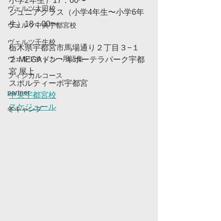
小学2年生）17：00〜
ヴェルツ太田校
ジュニアクラス（小学4年生〜小学6年
生）18：00〜
ヴェルツ中央宇都宮校
ヴェルツ壬生校
栃木県宇都宮市馬場通り２丁目３−１
ヴェルツサッカー用語集
２ MEGAドン・キホーテラパーク宇都
宮 屋上
フィジカルコース
スポルティーボ宇都宮
partner
中央宇都宮校
スケジュール
冬キャンプ