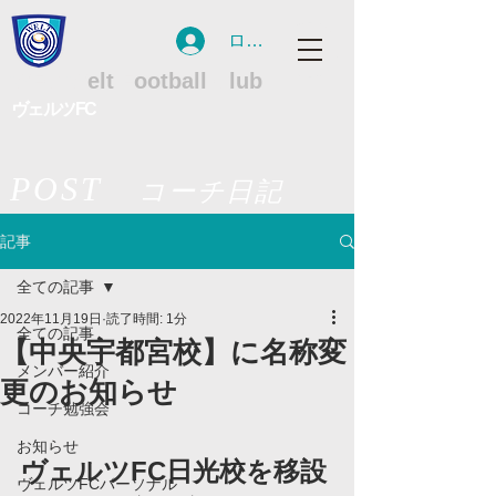
ログイン
WFC
W
elt
F
ootball
C
lub
ヴェルツFC
POST
コーチ日記
記事
全ての記事
2022年11月19日
読了時間: 1分
全ての記事
【中央宇都宮校】に名称変
メンバー紹介
更のお知らせ
コーチ勉強会
お知らせ
ヴェルツFC日光校を移設
ヴェルツFCパーソナル