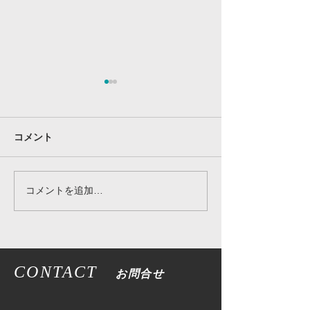
コメント
コメントを追加…
【緊急告知】UEFA PRO
WELTのエンブ
専門家による超実践ライ
お知らせ
ブ分析会！
CONTACT
お問合せ