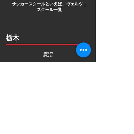
​サッカースクールといえば、ヴェルツ！
スクール一覧
栃木
鹿沼
宇都宮
インパ
雀宮
小山
真岡
栃木