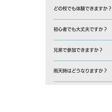
どの校でも体験できますか？
はい、どの校でも体験可能です。
場合も歓迎です。
初心者でも大丈夫ですか？
もちろん大丈夫です。 ヴェル
コーチが丁寧にサポートいたし
兄弟で参加できますか？
はい、兄弟でのご参加も可能です
時間帯に開催している校舎もあ
雨天時はどうなりますか？
開始1時間前までに、開催可否
ールまたはLINEにて中止案内