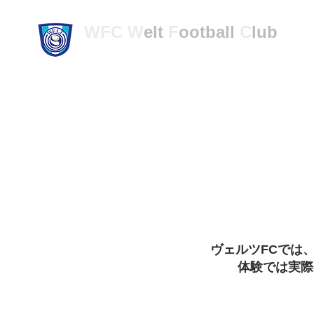
WFC
W
elt
F
ootball
C
lub
ヴェルツFC
トップ
新しいページ
ヴェルツFCでは
体験では実際